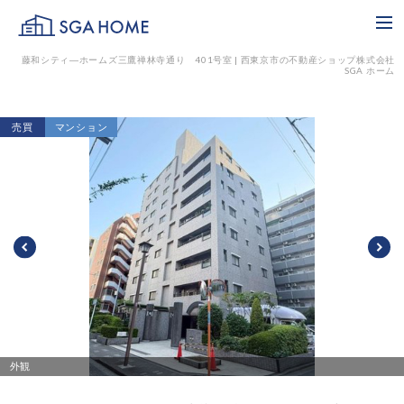
SGA HOME
me
藤和シティ―ホームズ三鷹禅林寺通り 401号室 | 西東京市の不動産ショップ株式会社
SGA ホーム
売買
マンション
外観