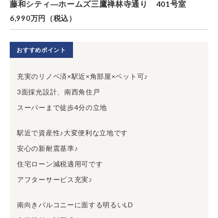
藤和シティ―ホームズ三鷹禅林寺通り 401号室
6,990万円（税込）
おすすめポイント
充実のリノベ済×駅近×角部屋×ペット可♪
3面採光設計、南西角住戸
スーパーまで徒歩4分の立地
駅近で資産性♪大変便利な立地です
安心の新耐震基準♪
住宅ローン減税適用可です
アフターサービス充実♪
南向きバルコニーに面する明るいLD