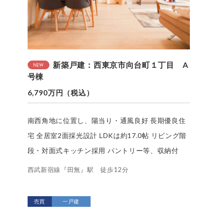
新築戸建：西東京市向台町１丁目 A
号棟
6,790万円（税込）
南西角地に位置し、陽当り・通風良好 長期優良住
宅 全居室2面採光設計 LDKは約17.0帖 リビング階
段・対面式キッチン採用 パントリー等、収納付
西武新宿線『田無』駅 徒歩12分
売買
一戸建