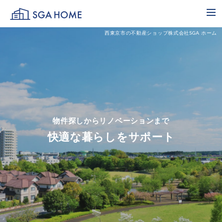
SGA HOME
me
西東京市の不動産ショップ株式会社SGA ホーム
物件探しからリノベーションまで
快適な暮らしをサポート