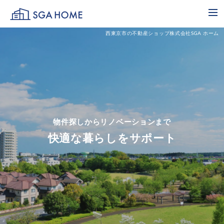
SGA HOME
me
西東京市の不動産ショップ株式会社SGA ホーム
物件探しからリノベーションまで
快適な暮らしをサポート