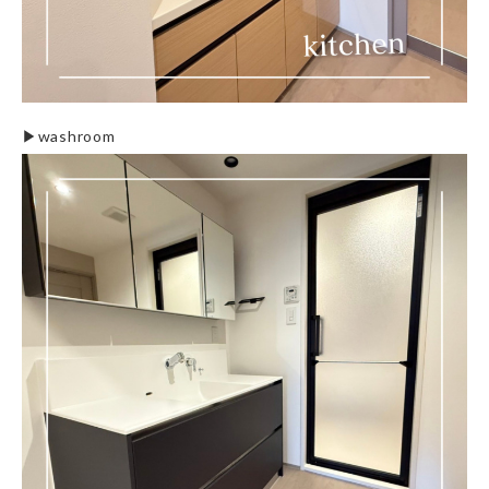
▶︎washroom