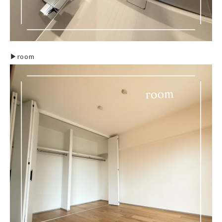
▶︎room