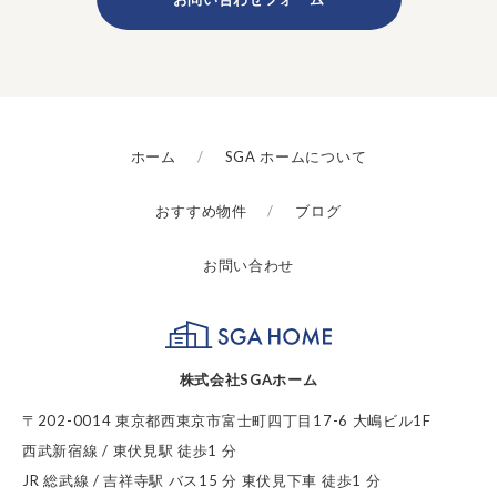
ホーム
SGA ホームについて
おすすめ物件
ブログ
お問い合わせ
SGA HOME
株式会社SGAホーム
〒202-0014 東京都西東京市富士町四丁目17-6 大嶋ビル1F
西武新宿線 / 東伏見駅 徒歩1 分
JR 総武線 / 吉祥寺駅 バス15 分 東伏見下車 徒歩1 分